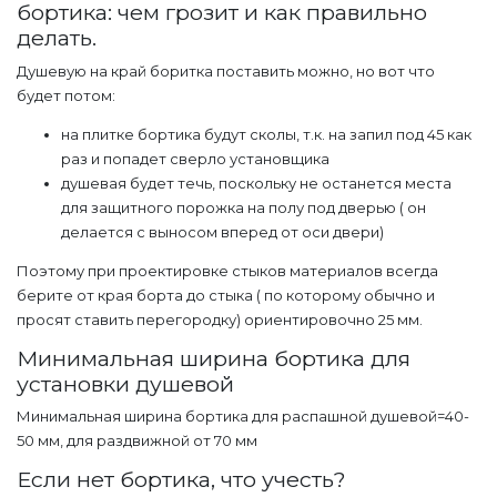
бортика: чем грозит и как правильно
делать.
Душевую на край боритка поставить можно, но вот что
будет потом:
на плитке бортика будут сколы, т.к. на запил под 45 как
раз и попадет сверло установщика
душевая будет течь, поскольку не останется места
для защитного порожка на полу под дверью ( он
делается с выносом вперед от оси двери)
Поэтому при проектировке стыков материалов всегда
берите от края борта до стыка ( по которому обычно и
просят ставить перегородку) ориентировочно 25 мм.
Минимальная ширина бортика для
установки душевой
Минимальная ширина бортика для распашной душевой=40-
50 мм, для раздвижной от 70 мм
Если нет бортика, что учесть?