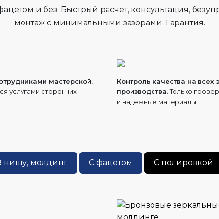
фацетом и без. Быстрый расчет, консультация, безу
монтаж с минимальными зазорами. Гарантия.
сотрудниками мастерской.
Контроль качества на всех 
ся услугами сторонних
производства.
Только прове
.
и надежные материалы.
В нишу, молдинг
С фацетом
С полировкой