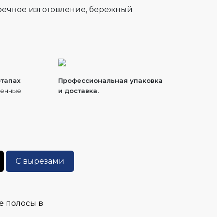
пречное изготовление, бережный
этапах
Профессиональная упаковка
ренные
и доставка.
С вырезами