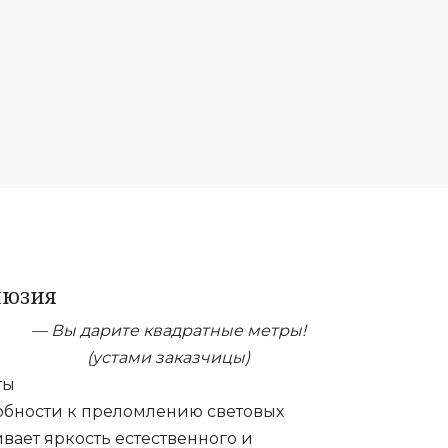
люзия
— Вы дарите квадратные метры!
(устами заказчицы)
ты
обности к преломлению световых
вает яркость естественного и