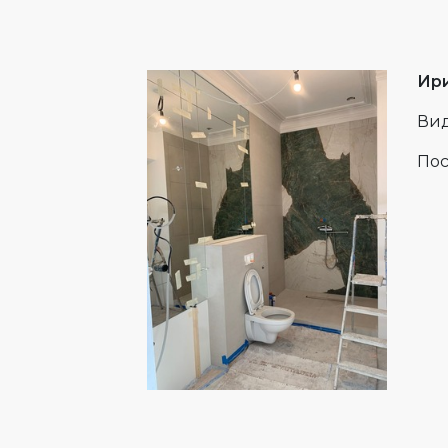
Ир
Вид
Пос