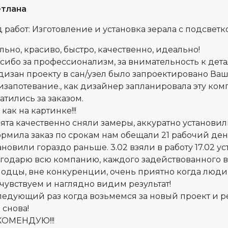
етлана
 работ: Изготовление и установка зерала с подсвет
льно, красиво, быстро, качественно, идеально!
сибо за профессионализм, за внимательность к де
дизан проекту в сан/узел было запроектировано Ва
изапотевание., как дизайнер запланировала эту ком
атились за заказом.
 как на картинке!!!
ята качественно сняли замеры, аккуратно установи
рмила заказ по срокам нам обещали 21 рабочий день
ановили гораздо раньше. 3.02 взяли в работу 17.02 у
годарю всю компанию, каждого задействованного в
одцы, вне конкуренции, очень приятно когда люди 
 чувствуем и наглядно видим результат!
ледующий раз когда возьмемся за новый проект и ре
 снова!
КОМЕНДУЮ!!!