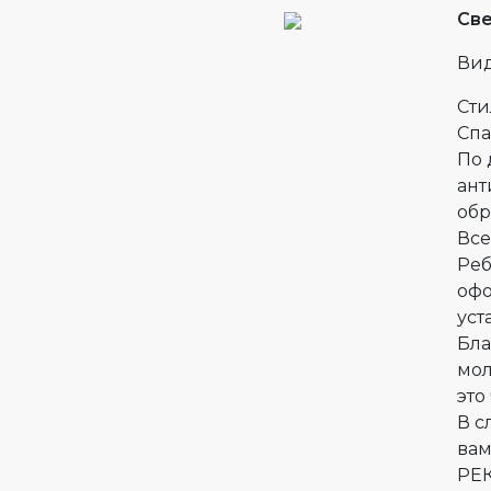
Св
Вид
Сти
Спа
По 
ант
обр
Все
Реб
офо
уст
Бла
мол
это
В с
вам
РЕ