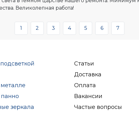
 света в темном царстве нашего ремонта. Миниму
ества. Великолепная работа!
1
2
3
4
5
6
7
 подсветкой
Статьи
Доставка
 металле
Оплата
 панно
Вакансии
ные зеркала
Частые вопросы