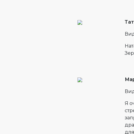
Тат
Вид
Нат
Зер
Ма
Вид
Я о
стр
зап
дра
для