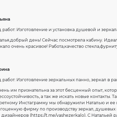
ьяна
 работ: Изготовление и установка душевой и зеркал
алья,добрый день! Сейчас посмотрела кабину. Идеа
кало очень красивое! Работа,качество стекла,фурни
рина
 работ: Изготовление зеркальных панно, зеркал в р
чень им признательна за этот бесценный опыт, кото
ессоустойчивость, а так же искать новые контакты. 
ретному Инстаграмму мы обнаружили Наталью и ее 
гоценную фирму по производству зеркал, душевых 
 дизайнеров (https://t.me/vashezerkalo). С Натальей 