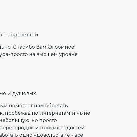
а с подсветкой
льно! Спасибо Вам Огромное!
тура-просто на высшем уровне!
аме и душевых.
рый помогает нам обретать
Так, пробежав по интернетам и ныне
небольшую, но просто
перегородок и прочих радостей
работать одно удовольствие - всё