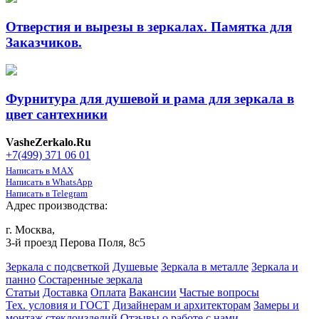
Отверстия и вырезы в зеркалах. Памятка для
Заказчиков.
Фурнитура для душевой и рама для зеркала в
цвет сантехники
VasheZerkalo.Ru
+7(499) 371 06 01
Написать в MAX
Написать в WhatsApp
Написать в Telegram
Адрес производства:
г. Москва,
3-й проезд Перова Поля, 8с5
Зеркала с подсветкой
Душевые
Зеркала в металле
Зеркала и
панно
Состаренные зеркала
Статьи
Доставка
Оплата
Вакансии
Частые вопросы
Тех. условия и ГОСТ
Дизайнерам и архитекторам
Замеры и
монтаж стеклоизделий
Отзывы о работе с нами