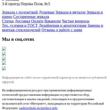
3-й проезд Перова Поля, 8с5
Зеркала с подсветкой
Душевые
Зеркала в металле
Зеркала и
панно
Состаренные зеркала
Статьи
Доставка
Оплата
Вакансии
Частые вопросы
Тех. условия и ГОСТ
Дизайнерам и архитекторам
Замеры и
монтаж стеклоизделий
Отзывы о работе с нами
Мы в соц.сетях
Информация на сайте носит справочный характер и не является публичной
офертой.
На информационном ресурсе при применении информационных
технологий предоставления информации осуществляется сбор,
систематизация и анализ сведений, относящихся к предпочтениям
пользователей сети «Интернет», находящихся на территории Российской
Федерации.
vashezerkalo.ru/product-info