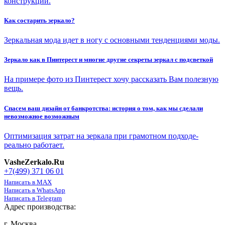
конструкции.
Как состарить зеркало?
Зеркальная мода идет в ногу с основными тенденциями моды.
Зеркало как в Пинтерест и многие другие секреты зеркал с подсветкой
​На примере фото из Пинтерест хочу рассказать Вам полезную
вещь.
​Спасем ваш дизайн от банкротства: история о том, как мы сделали
невозможное возможным
Оптимизация затрат на зеркала при грамотном подходе-
реально работает.
VasheZerkalo.Ru
+7(499) 371 06 01
Написать в MAX
Написать в WhatsApp
Написать в Telegram
Адрес производства:
г. Москва,