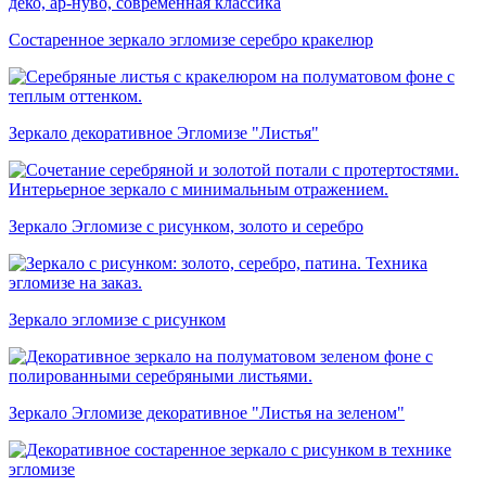
Состаренное зеркало эгломизе серебро кракелюр
Зеркало декоративное Эгломизе "Листья"
Зеркало Эгломизе с рисунком, золото и серебро
Зеркало эгломизе с рисунком
Зеркало Эгломизе декоративное "Листья на зеленом"