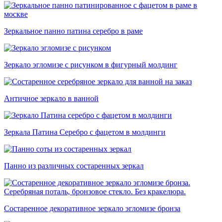
Зеркальное панно патина серебро в раме
Зеркало эгломизе с рисунком в фигурный молдинг
Античное зеркало в ванной
Зеркала Патина Серебро с фацетом в молдинги
Панно из различных состаренных зеркал
Состаренное декоративное зеркало эгломизе бронза