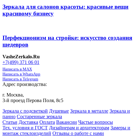
Зеркала для салонов красоты: красивые вещи
красивому бизнесу
Перфекционизм на стройке: искусство создания
шедевров
VasheZerkalo.Ru
+7(499) 371 06 01
Написать в MAX
Написать в WhatsApp
Написать в Telegram
Адрес производства:
г. Москва,
3-й проезд Перова Поля, 8с5
Зеркала с подсветкой
Душевые
Зеркала в металле
Зеркала и
панно
Состаренные зеркала
Статьи
Доставка
Оплата
Вакансии
Частые вопросы
Тех. условия и ГОСТ
Дизайнерам и архитекторам
Замеры и
монтаж стеклоизделий
Отзывы о работе с нами