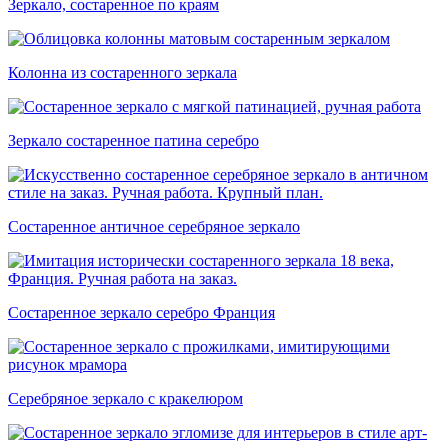
Зеркало, состаренное по краям
Колонна из состаренного зеркала
Зеркало состаренное патина серебро
Состаренное античное серебряное зеркало
Состаренное зеркало серебро Франция
Серебряное зеркало с кракелюром