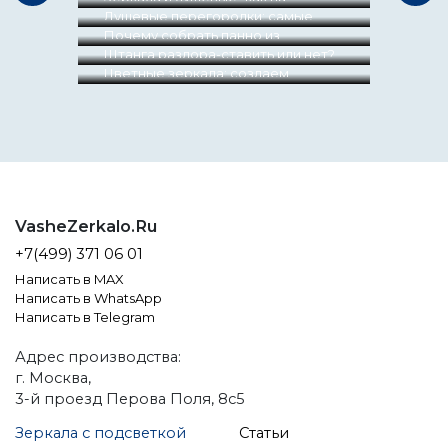
визуализации": от идеи до
Душевые перегородки: самые
установки!
частые ошибки и что с ними
Почему собрать панно из
делать
зеркальной плитки практически
Штанга раздора-ставить или нет?
невозможно
Цветные зеркала: создаем
настроение в интерьере.
VasheZerkalo.Ru
+7(499) 371 06 01
Написать в MAX
Написать в WhatsApp
Написать в Telegram
Адрес производства:
г. Москва,
3-й проезд Перова Поля, 8с5
Зеркала с подсветкой
Статьи