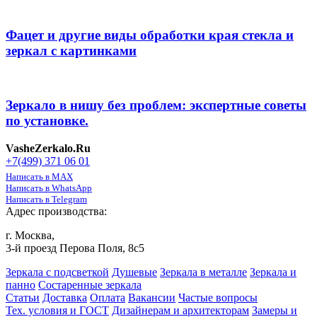
Фацет и другие виды обработки края стекла и
зеркал с картинками
Зеркало в нишу без проблем: экспертные советы
по установке.
VasheZerkalo.Ru
+7(499) 371 06 01
Написать в MAX
Написать в WhatsApp
Написать в Telegram
Адрес производства:
г. Москва,
3-й проезд Перова Поля, 8с5
Зеркала с подсветкой
Душевые
Зеркала в металле
Зеркала и
панно
Состаренные зеркала
Статьи
Доставка
Оплата
Вакансии
Частые вопросы
Тех. условия и ГОСТ
Дизайнерам и архитекторам
Замеры и