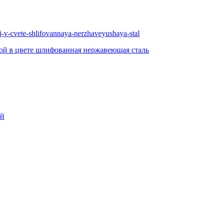
рой в цвете шлифованная нержавеющая сталь
ой