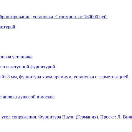
нитурой
цию и латунной фурнитурой