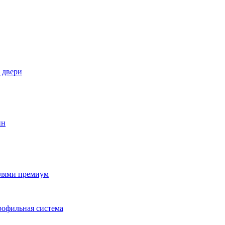
 двери
илями премиум
рофильная система