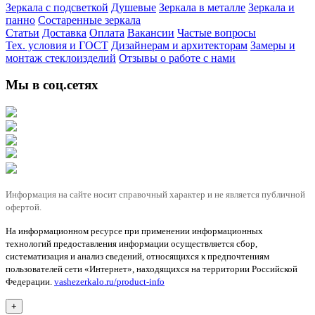
Зеркала с подсветкой
Душевые
Зеркала в металле
Зеркала и
панно
Состаренные зеркала
Статьи
Доставка
Оплата
Вакансии
Частые вопросы
Тех. условия и ГОСТ
Дизайнерам и архитекторам
Замеры и
монтаж стеклоизделий
Отзывы о работе с нами
Мы в соц.сетях
Информация на сайте носит справочный характер и не является публичной
офертой.
На информационном ресурсе при применении информационных
технологий предоставления информации осуществляется сбор,
систематизация и анализ сведений, относящихся к предпочтениям
пользователей сети «Интернет», находящихся на территории Российской
Федерации.
vashezerkalo.ru/product-info
+