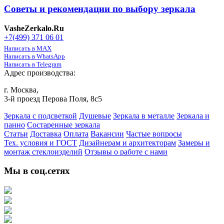
Советы и рекомендации по выбору зеркала
VasheZerkalo.Ru
+7(499) 371 06 01
Написать в MAX
Написать в WhatsApp
Написать в Telegram
Адрес производства:
г. Москва,
3-й проезд Перова Поля, 8с5
Зеркала с подсветкой
Душевые
Зеркала в металле
Зеркала и
панно
Состаренные зеркала
Статьи
Доставка
Оплата
Вакансии
Частые вопросы
Тех. условия и ГОСТ
Дизайнерам и архитекторам
Замеры и
монтаж стеклоизделий
Отзывы о работе с нами
Мы в соц.сетях