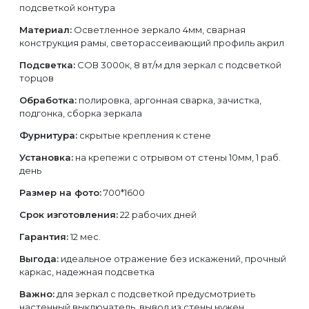
подсветкой контура
Материал:
Осветленное зеркало 4мм, сварная
конструкция рамы, светорассеивающий профиль акрил
Подсветка:
СОВ 3000к, 8 вт/м для зеркал с подсветкой
торцов
Обработка:
полировка, аргонная сварка, зачистка,
подгонка, сборка зеркала
Фурнитура:
скрытые крепления к стене
Установка:
на крепежи с отрывом от стены 10мм, 1 раб.
день
Размер на фото:
700*1600
Срок изготовления:
22 рабочих дней
Гарантия:
12 мес.
Выгода:
идеальное отражение без искажений, прочный
каркас, надежная подсветка
Важно:
для зеркал с подсветкой предусмотриеть
настенный выключатель, вывод из стены нужен