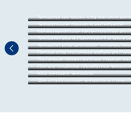
Зеркала на заказ для вашего ин
Зеркальное панно в интерьере
Межкомнатные перегородки из п
Зеркало как в Пинтерест и многи
Зеркало или молдинг: почему по
Петли для душевых кабин из сте
Душевые перегородки: самые час
Пескоструйная обработка зеркал
Как делают зеркала
Фацетирование зеркала и стекол