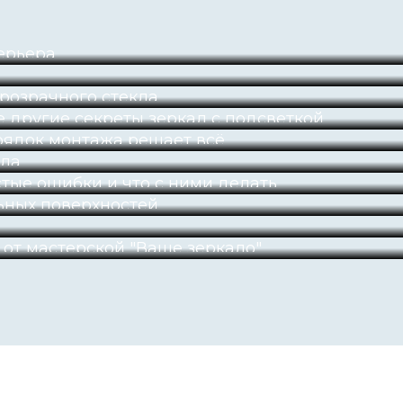
терьера
розрачного стекла
е другие секреты зеркал с подсветкой
рядок монтажа решает всё
кла
тые ошибки и что с ними делать
ьных поверхностей
 от мастерской "Ваше зеркало"