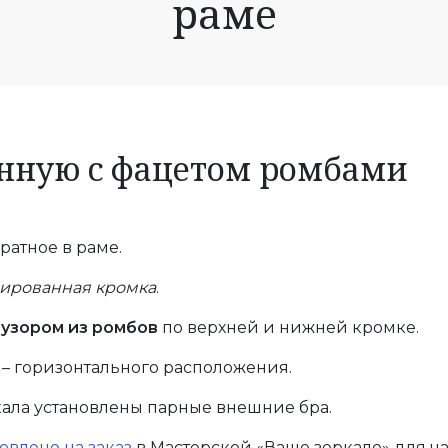
раме
анную с фацетом ромбами
ратное в раме.
ированная кромка
.
о
узором из ромбов
по верхней и нижней кромке.
– горизонтального расположения.
ала установлены парные внешние бра.
овлено на заказ
в Мастерской «Ваше зеркало» для ча