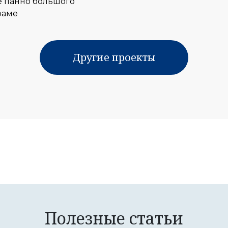
е панно большого
раме
Другие проекты
Полезные статьи