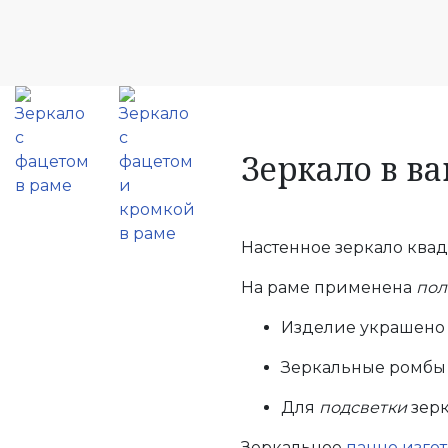
Зеркало в в
Настенное зеркало квад
На раме применена
пол
Изделие украшен
Зеркальные ромбы 
Для
подсветки
зерк
Зеркальное
панно изгот