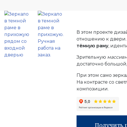
В этом проекте диз
отношению к двери.
тёмную раму
, идент
Зрительную
массивн
достаточно большой,
При этом само зерка
На контрасте со све
композиции.
Получить 