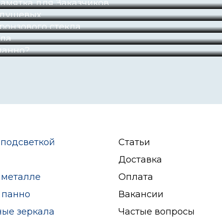
Памятка для Заказчиков.
 душевых.
ронзового стекла
кла
панно?
 подсветкой
Статьи
Доставка
 металле
Оплата
 панно
Вакансии
ные зеркала
Частые вопросы