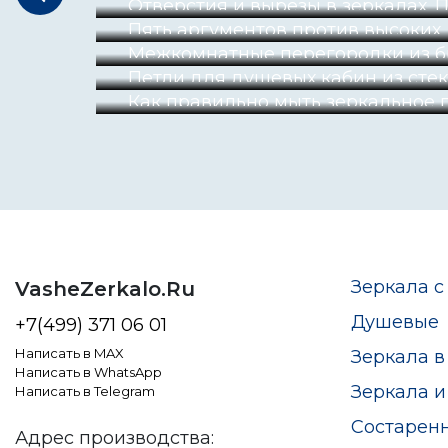
Отверстия и вырезы в зеркалах. 
Пять аргументов против высоких
Межкомнатные перегородки из б
Петли для душевых кабин из сте
Как правильно мыть зеркальное 
Зеркала с
VasheZerkalo.Ru
Душевые
+7(499) 371 06 01
Написать в MAX
Зеркала в
Написать в WhatsApp
Зеркала и
Написать в Telegram
Состарен
Адрес производства: