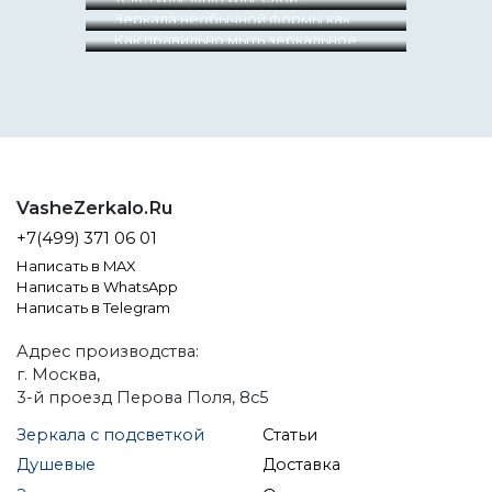
внешних углов
современный подход к дизайну
Зеркала необычной формы как
зеркал. Разбор запроса.
элемент оформления интерьера
Как правильно мыть зеркальное
панно?
VasheZerkalo.Ru
+7(499) 371 06 01
Написать в MAX
Написать в WhatsApp
Написать в Telegram
Адрес производства:
г. Москва,
3-й проезд Перова Поля, 8с5
Зеркала с подсветкой
Статьи
Душевые
Доставка