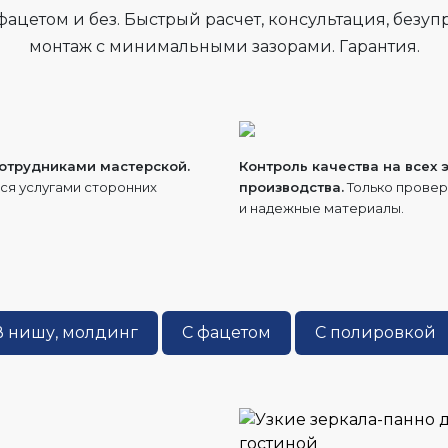
фацетом и без. Быстрый расчет, консультация, безу
монтаж с минимальными зазорами. Гарантия.
сотрудниками мастерской.
Контроль качества на всех 
ся услугами сторонних
производства.
Только прове
.
и надежные материалы.
В нишу, молдинг
С фацетом
С полировкой