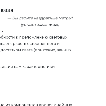
люзия
— Вы дарите квадратные метры!
(устами заказчицы)
ты
обности к преломлению световых
вает яркость естественного и
достатком света (прихожих, ванных
одящие вам характеристики
нно из компонентов криволинейных