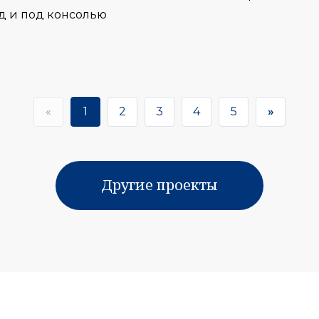
д и под консолью
«
1
2
3
4
5
»
Другие проекты