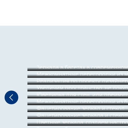
Зеркала в багетах в современно
Межкомнатные перегородки из м
Реализация по проекту дизайнер
Увеличим пространство, не доку
Ювелирка для стен, или преимущ
Межкомнатные перегородки из б
Фацетирование зеркал и стекол
Фацетирование зеркала и стекол
Цветные зеркала: создаем настро