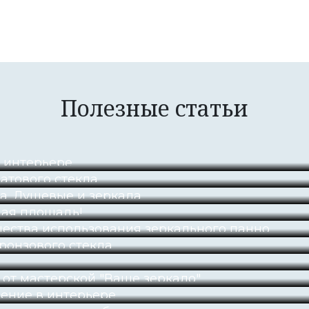
Полезные статьи
м интерьере
атового стекла
а. Душевые и зеркала.
пая площадь!
ества использования зеркального панно
ронзового стекла
 от мастерской "Ваше зеркало"
ение в интерьере.