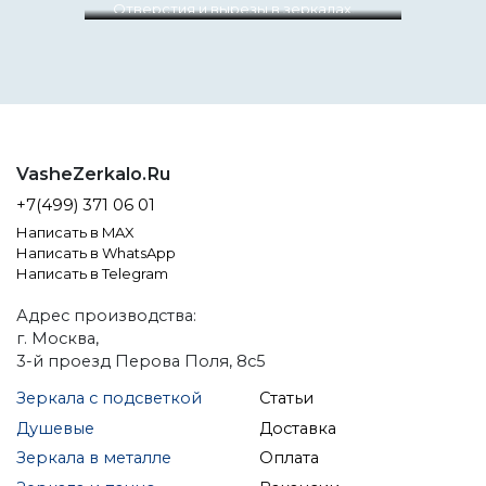
мы сделали невозможное
экспертные советы по установке.
Отверстия и вырезы в зеркалах.
возможным
Памятка для Заказчиков.
VasheZerkalo.Ru
+7(499) 371 06 01
Написать в MAX
Написать в WhatsApp
Написать в Telegram
Адрес производства:
г. Москва,
3-й проезд Перова Поля, 8с5
Зеркала с подсветкой
Статьи
Душевые
Доставка
Зеркала в металле
Оплата